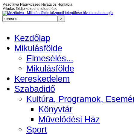
Mezőfalva Nagyközség Hivatalos Honlapja
Mikulás földje központi települése
Kezdőlap
Mikulásfölde
Elmesélés...
Mikulásfölde
Kereskedelem
Szabadidő
Kultúra, Programok, Esemé
Könyvtár
Művelődési Ház
Sport