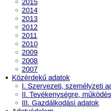
2015
2014
2013
2012
2011
2010
2009
2008
2007
Közérdekű adatok
I. Szervezeti, személyzeti a
II. Tevékenységre, működé
III. Gazdálkodási adatok