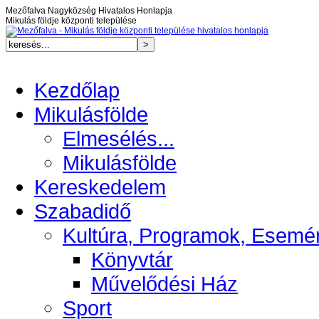
Mezőfalva Nagyközség Hivatalos Honlapja
Mikulás földje központi települése
Kezdőlap
Mikulásfölde
Elmesélés...
Mikulásfölde
Kereskedelem
Szabadidő
Kultúra, Programok, Esemé
Könyvtár
Művelődési Ház
Sport