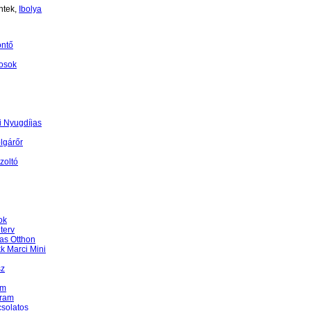
ntek,
Ibolya
öntő
osok
 Nyugdíjas
lgárőr
zoltó
ok
terv
as Otthon
k Marci Mini
sz
am
gram
csolatos