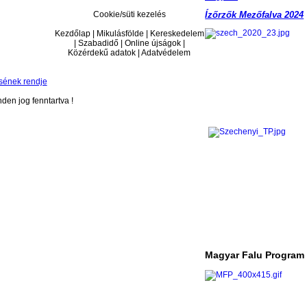
Cookie/süti kezelés
Ízőrzők Mezőfalva 2024
Kezdőlap | Mikulásfölde | Kereskedelem
| Szabadidő | Online újságok |
Közérdekű adatok | Adatvédelem
sének rendje
en jog fenntartva !
Magyar Falu Program