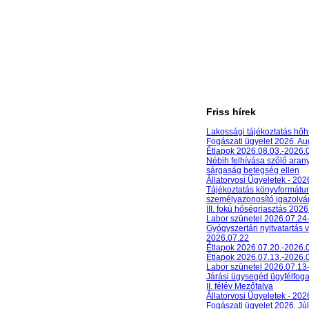
Friss hírek
Lakossági tájékoztatás hőh
Fogászati ügyelet 2026. A
Étlapok 2026.08.03.-2026.
Nébih felhívása szőlő aran
sárgaság betegség ellen
Állatorvosi Ügyeletek - 20
Tájékoztatás könyvformát
személyazonosító igazolván
III. fokú hőségriasztás 2026
Labor szünetel 2026.07.24
Gyógyszertári nyitvatartás 
2026.07.22
Étlapok 2026.07.20.-2026.
Étlapok 2026.07.13.-2026.
Labor szünetel 2026.07.13
Járási ügysegéd ügyfélfog
II. félév Mezőfalva
Állatorvosi Ügyeletek - 202
Fogászati ügyelet 2026. Júl