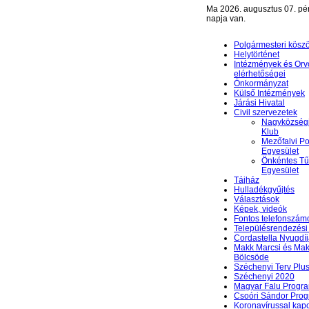
Ma 2026. augusztus 07. pé
napja van.
Polgármesteri kösz
Helytörténet
Intézmények és Orv
elérhetőségei
Önkormányzat
Külső Intézmények
Járási Hivatal
Civil szervezetek
Nagyközségi
Klub
Mezőfalvi Po
Egyesület
Önkéntes Tű
Egyesület
Tájház
Hulladékgyűjtés
Választások
Képek, videók
Fontos telefonszám
Településrendezési 
Cordastella Nyugdíj
Makk Marcsi és Mak
Bölcsöde
Széchenyi Terv Plu
Széchenyi 2020
Magyar Falu Progr
Csoóri Sándor Pro
Koronavírussal kap