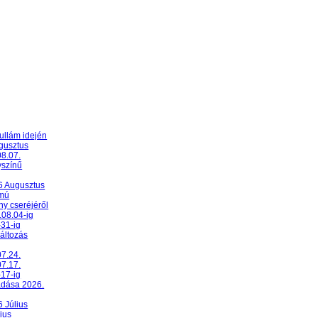
ullám idején
ugusztus
08.07.
yszínű
26 Augusztus
umú
y cseréjéről
.08.04-ig
-31-ig
változás
07.24.
07.17.
-17-ig
adása 2026.
6 Július
ius