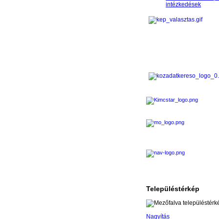
intézkedések
Településtérkép
Nagyítás