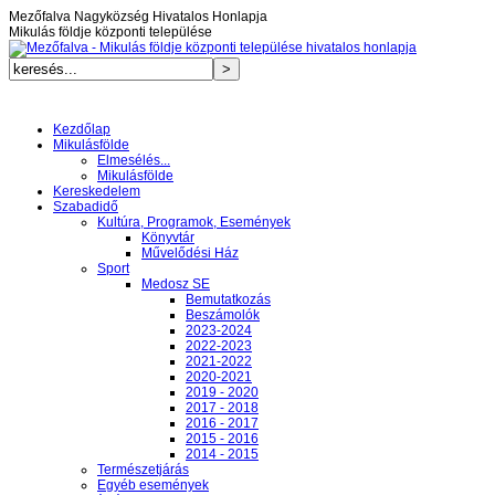
Mezőfalva Nagyközség Hivatalos Honlapja
Mikulás földje központi települése
Kezdőlap
Mikulásfölde
Elmesélés...
Mikulásfölde
Kereskedelem
Szabadidő
Kultúra, Programok, Események
Könyvtár
Művelődési Ház
Sport
Medosz SE
Bemutatkozás
Beszámolók
2023-2024
2022-2023
2021-2022
2020-2021
2019 - 2020
2017 - 2018
2016 - 2017
2015 - 2016
2014 - 2015
Természetjárás
Egyéb események