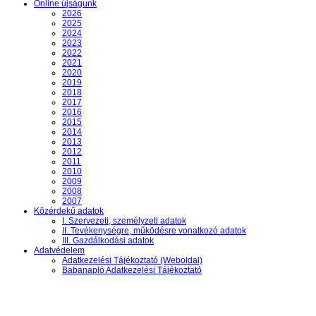
Online újságunk
2026
2025
2024
2023
2022
2021
2020
2019
2018
2017
2016
2015
2014
2013
2012
2011
2010
2009
2008
2007
Közérdekű adatok
I. Szervezeti, személyzeti adatok
II. Tevékenységre, működésre vonatkozó adatok
III. Gazdálkodási adatok
Adatvédelem
Adatkezelési Tájékoztató (Weboldal)
Babanapló Adatkezelési Tájékoztató