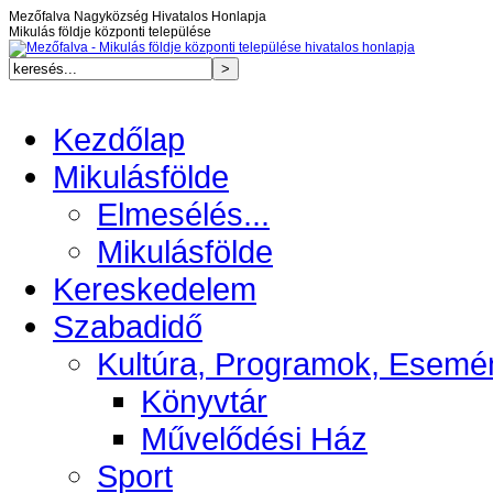
Mezőfalva Nagyközség Hivatalos Honlapja
Mikulás földje központi települése
Kezdőlap
Mikulásfölde
Elmesélés...
Mikulásfölde
Kereskedelem
Szabadidő
Kultúra, Programok, Esemé
Könyvtár
Művelődési Ház
Sport