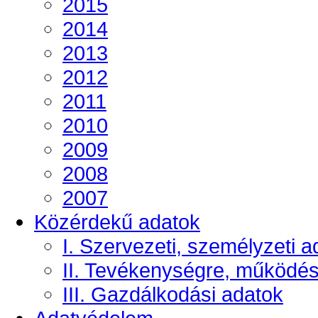
2015
2014
2013
2012
2011
2010
2009
2008
2007
Közérdekű adatok
I. Szervezeti, személyzeti a
II. Tevékenységre, működé
III. Gazdálkodási adatok