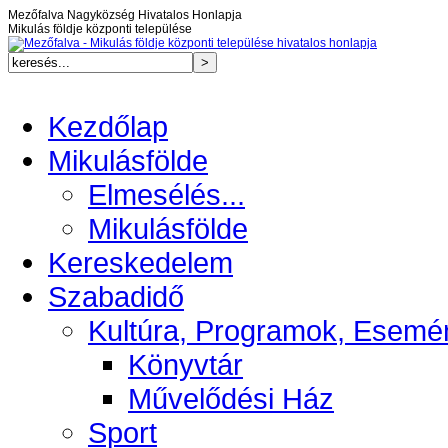
Mezőfalva Nagyközség Hivatalos Honlapja
Mikulás földje központi települése
Kezdőlap
Mikulásfölde
Elmesélés...
Mikulásfölde
Kereskedelem
Szabadidő
Kultúra, Programok, Esemé
Könyvtár
Művelődési Ház
Sport