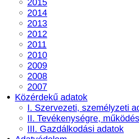
2015
2014
2013
2012
2011
2010
2009
2008
2007
Közérdekű adatok
I. Szervezeti, személyzeti a
II. Tevékenységre, működé
III. Gazdálkodási adatok