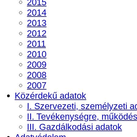
2015
2014
2013
2012
2011
2010
2009
2008
2007
Közérdekű adatok
I. Szervezeti, személyzeti a
II. Tevékenységre, működé
III. Gazdálkodási adatok