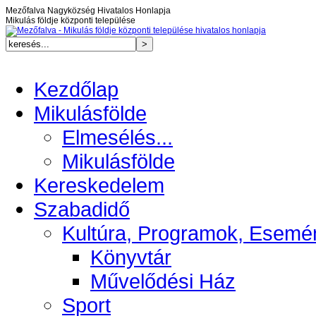
Mezőfalva Nagyközség Hivatalos Honlapja
Mikulás földje központi települése
Kezdőlap
Mikulásfölde
Elmesélés...
Mikulásfölde
Kereskedelem
Szabadidő
Kultúra, Programok, Esemé
Könyvtár
Művelődési Ház
Sport