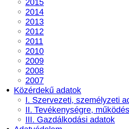
2015
2014
2013
2012
2011
2010
2009
2008
2007
Közérdekű adatok
I. Szervezeti, személyzeti a
II. Tevékenységre, működé
III. Gazdálkodási adatok