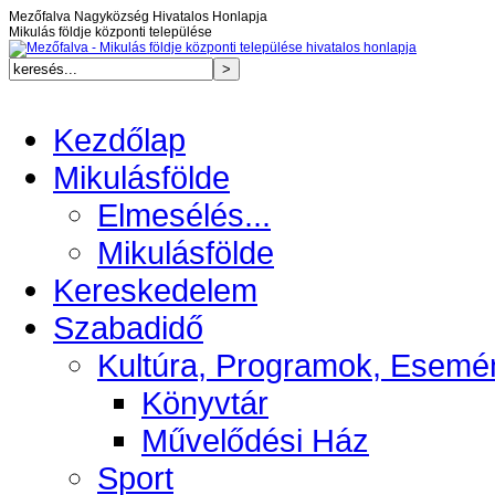
Mezőfalva Nagyközség Hivatalos Honlapja
Mikulás földje központi települése
Kezdőlap
Mikulásfölde
Elmesélés...
Mikulásfölde
Kereskedelem
Szabadidő
Kultúra, Programok, Esemé
Könyvtár
Művelődési Ház
Sport