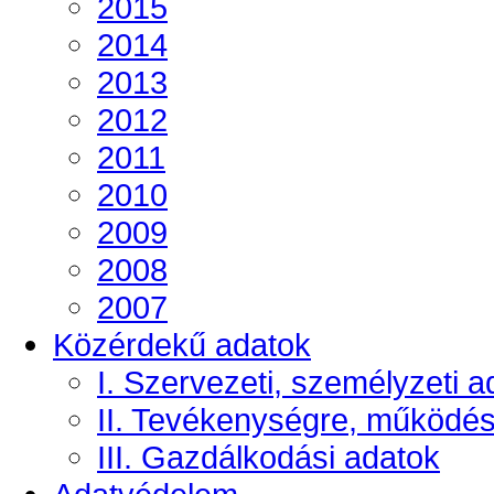
2015
2014
2013
2012
2011
2010
2009
2008
2007
Közérdekű adatok
I. Szervezeti, személyzeti a
II. Tevékenységre, működé
III. Gazdálkodási adatok