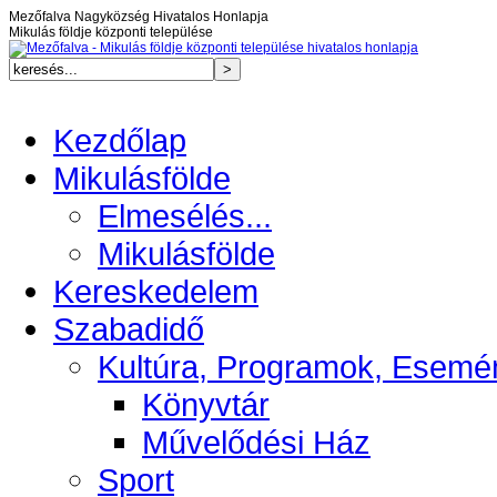
Mezőfalva Nagyközség Hivatalos Honlapja
Mikulás földje központi települése
Kezdőlap
Mikulásfölde
Elmesélés...
Mikulásfölde
Kereskedelem
Szabadidő
Kultúra, Programok, Esemé
Könyvtár
Művelődési Ház
Sport