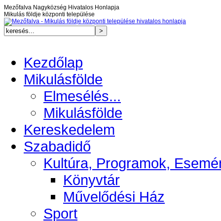
Mezőfalva Nagyközség Hivatalos Honlapja
Mikulás földje központi települése
Kezdőlap
Mikulásfölde
Elmesélés...
Mikulásfölde
Kereskedelem
Szabadidő
Kultúra, Programok, Esemé
Könyvtár
Művelődési Ház
Sport