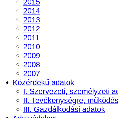
2015
2014
2013
2012
2011
2010
2009
2008
2007
Közérdekű adatok
I. Szervezeti, személyzeti a
II. Tevékenységre, működé
III. Gazdálkodási adatok