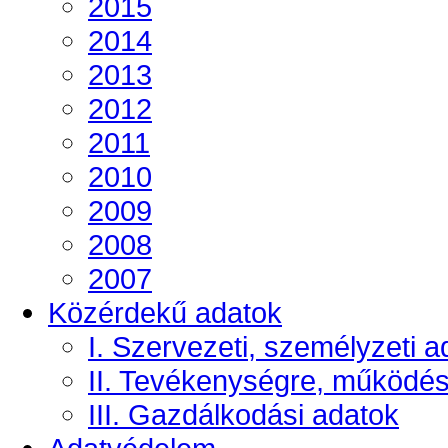
2015
2014
2013
2012
2011
2010
2009
2008
2007
Közérdekű adatok
I. Szervezeti, személyzeti a
II. Tevékenységre, működé
III. Gazdálkodási adatok