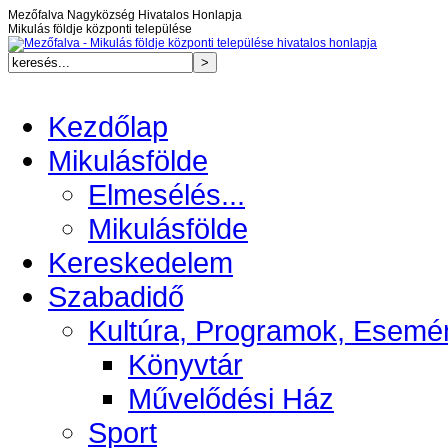
Mezőfalva Nagyközség Hivatalos Honlapja
Mikulás földje központi települése
Kezdőlap
Mikulásfölde
Elmesélés...
Mikulásfölde
Kereskedelem
Szabadidő
Kultúra, Programok, Esemé
Könyvtár
Művelődési Ház
Sport