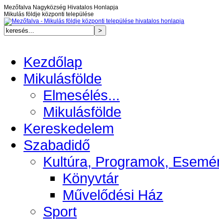
Mezőfalva Nagyközség Hivatalos Honlapja
Mikulás földje központi települése
Kezdőlap
Mikulásfölde
Elmesélés...
Mikulásfölde
Kereskedelem
Szabadidő
Kultúra, Programok, Esemé
Könyvtár
Művelődési Ház
Sport