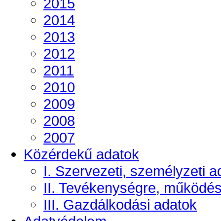
2015
2014
2013
2012
2011
2010
2009
2008
2007
Közérdekű adatok
I. Szervezeti, személyzeti a
II. Tevékenységre, működé
III. Gazdálkodási adatok