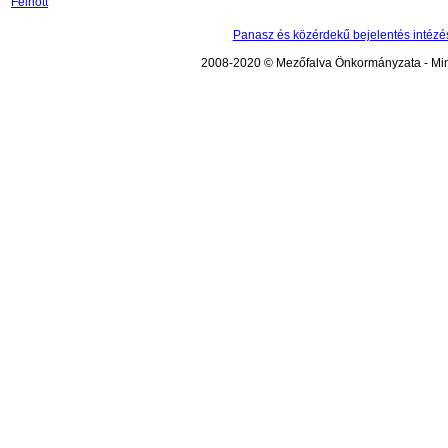
Felnőtt
Panasz és közérdekű bejelentés intézé
2008-2020 © Mezőfalva Önkormányzata - Mind