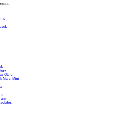
ombat,
öntő
osok
ok
terv
as Otthon
k Marci Mini
sz
am
gram
csolatos