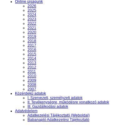
Online újságunk
2026
2025
2024
2023
2022
2021
2020
2019
2018
2017
2016
2015
2014
2013
2012
2011
2010
2009
2008
2007
Közérdekű adatok
I. Szervezeti, személyzeti adatok
II. Tevékenységre, működésre vonatkozó adatok
III. Gazdálkodási adatok
Adatvédelem
Adatkezelési Tájékoztató (Weboldal)
Babanapló Adatkezelési Tájékoztató