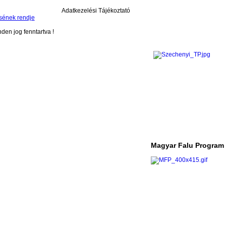
Adatkezelési Tájékoztató
sének rendje
en jog fenntartva !
Magyar Falu Program