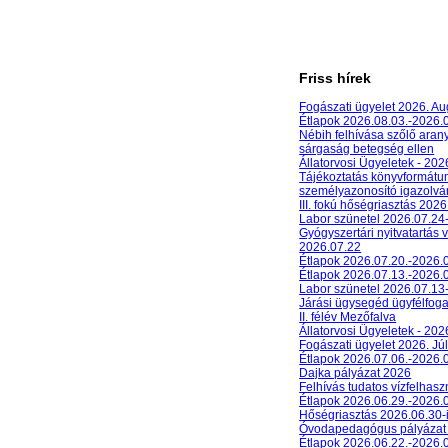
Friss hírek
Fogászati ügyelet 2026. A
Étlapok 2026.08.03.-2026.
Nébih felhívása szőlő aran
sárgaság betegség ellen
Állatorvosi Ügyeletek - 20
Tájékoztatás könyvformát
személyazonosító igazolván
III. fokú hőségriasztás 2026
Labor szünetel 2026.07.24
Gyógyszertári nyitvatartás 
2026.07.22
Étlapok 2026.07.20.-2026.
Étlapok 2026.07.13.-2026.
Labor szünetel 2026.07.13
Járási ügysegéd ügyfélfog
II. félév Mezőfalva
Állatorvosi Ügyeletek - 202
Fogászati ügyelet 2026. Júl
Étlapok 2026.07.06.-2026.
Dajka pályázat 2026
Felhívás tudatos vízfelhasz
Étlapok 2026.06.29.-2026.
Hőségriasztás 2026.06.30-
Óvodapedagógus pályázat
Étlapok 2026.06.22.-2026.