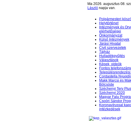
Ma 2026. augusztus 08. sz
László
napja van.
Polgármesteri kösz
Helytörténet
Intézmények és Orv
elérhetőségei
Önkormányzat
Külső Intézmények
Járási Hivatal
Civil szervezetek
Tájház
Hulladékgyűjtés
Választások
Képek, videók
Fontos telefonszám
Településrendezési 
Cordastella Nyugdíj
Makk Marcsi és Mak
Bölcsöde
Széchenyi Terv Plu
Széchenyi 2020
Magyar Falu Progr
Csoóri Sándor Pro
Koronavírussal kap
intézkedések