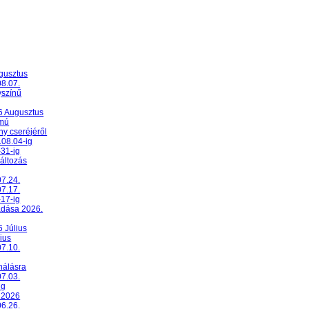
ugusztus
08.07.
yszínű
26 Augusztus
umú
y cseréjéről
.08.04-ig
-31-ig
változás
07.24.
07.17.
-17-ig
adása 2026.
6 Július
ius
07.10.
nálásra
07.03.
ig
 2026
06.26.