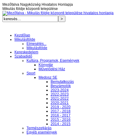
Mezőfalva Nagyközség Hivatalos Honlapja
Mikulás földje központi települése
Kezdőlap
Mikulásfölde
Elmesélés...
Mikulásfölde
Kereskedelem
Szabadidő
Kultúra, Programok, Események
Könyvtár
Művelődési Ház
Sport
Medosz SE
Bemutatkozás
Beszámolók
2023-2024
2022-2023
2021-2022
2020-2021
2019 - 2020
2017 - 2018
2016 - 2017
2015 - 2016
2014 - 2015
Természetjárás
Egyéb események