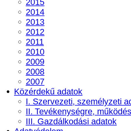
2015
2014
2013
2012
2011
2010
2009
2008
2007
Közérdekű adatok
I. Szervezeti, személyzeti a
II. Tevékenységre, működé
III. Gazdálkodási adatok