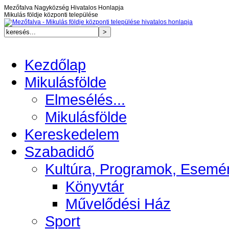
Mezőfalva Nagyközség Hivatalos Honlapja
Mikulás földje központi települése
Kezdőlap
Mikulásfölde
Elmesélés...
Mikulásfölde
Kereskedelem
Szabadidő
Kultúra, Programok, Esemé
Könyvtár
Művelődési Ház
Sport