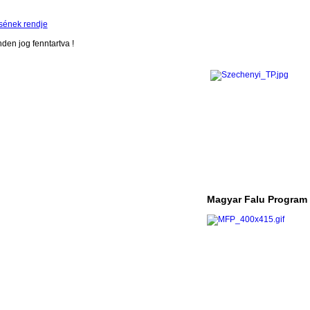
sének rendje
en jog fenntartva !
Magyar Falu Program