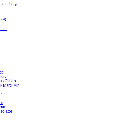
ntek,
Ibolya
öntő
osok
ok
terv
as Otthon
k Marci Mini
sz
am
gram
csolatos