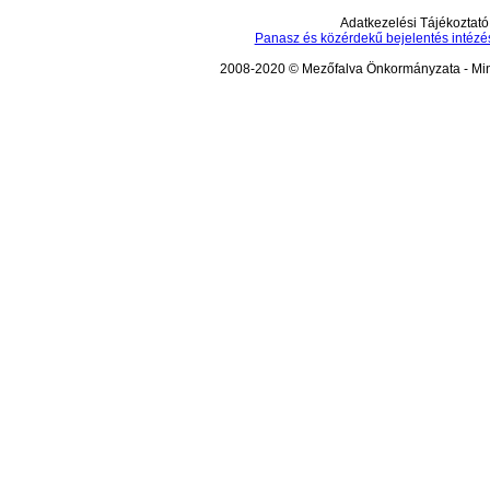
Adatkezelési Tájékoztató
Panasz és közérdekű bejelentés intézé
2008-2020 © Mezőfalva Önkormányzata - Mind