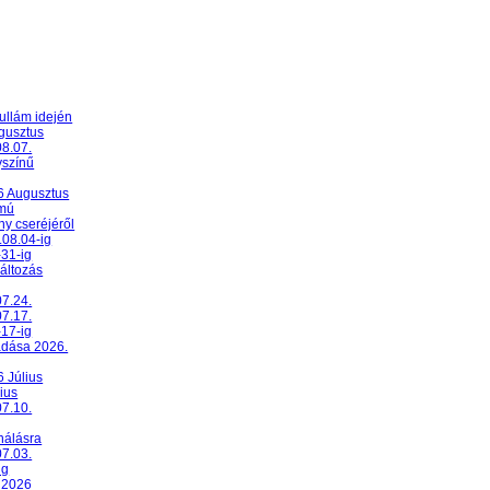
ullám idején
ugusztus
08.07.
yszínű
26 Augusztus
umú
y cseréjéről
.08.04-ig
-31-ig
változás
07.24.
07.17.
-17-ig
adása 2026.
6 Július
ius
07.10.
nálásra
07.03.
ig
 2026