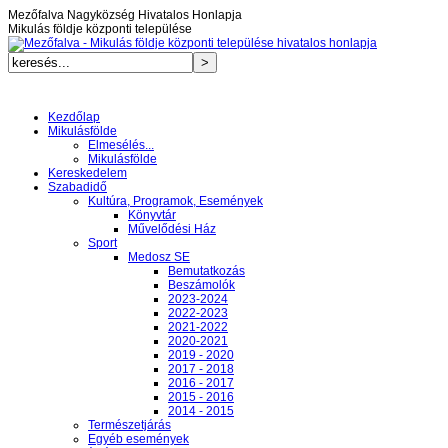
Mezőfalva Nagyközség Hivatalos Honlapja
Mikulás földje központi települése
Kezdőlap
Mikulásfölde
Elmesélés...
Mikulásfölde
Kereskedelem
Szabadidő
Kultúra, Programok, Események
Könyvtár
Művelődési Ház
Sport
Medosz SE
Bemutatkozás
Beszámolók
2023-2024
2022-2023
2021-2022
2020-2021
2019 - 2020
2017 - 2018
2016 - 2017
2015 - 2016
2014 - 2015
Természetjárás
Egyéb események