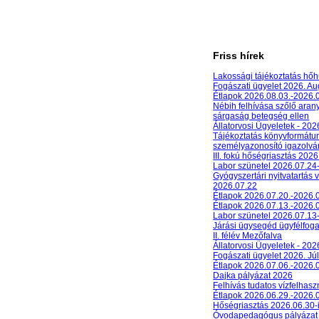
Friss hírek
Lakossági tájékoztatás hőh
Fogászati ügyelet 2026. A
Étlapok 2026.08.03.-2026.
Nébih felhívása szőlő aran
sárgaság betegség ellen
Állatorvosi Ügyeletek - 20
Tájékoztatás könyvformát
személyazonosító igazolván
III. fokú hőségriasztás 2026
Labor szünetel 2026.07.24
Gyógyszertári nyitvatartás 
2026.07.22
Étlapok 2026.07.20.-2026.
Étlapok 2026.07.13.-2026.
Labor szünetel 2026.07.13
Járási ügysegéd ügyfélfog
II. félév Mezőfalva
Állatorvosi Ügyeletek - 202
Fogászati ügyelet 2026. Júl
Étlapok 2026.07.06.-2026.
Dajka pályázat 2026
Felhívás tudatos vízfelhasz
Étlapok 2026.06.29.-2026.
Hőségriasztás 2026.06.30-
Óvodapedagógus pályázat