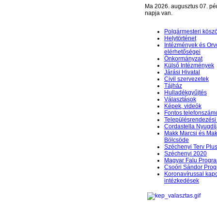
Ma 2026. augusztus 07. pé
napja van.
Polgármesteri kösz
Helytörténet
Intézmények és Orv
elérhetőségei
Önkormányzat
Külső Intézmények
Járási Hivatal
Civil szervezetek
Tájház
Hulladékgyűjtés
Választások
Képek, videók
Fontos telefonszám
Településrendezési 
Cordastella Nyugdíj
Makk Marcsi és Mak
Bölcsöde
Széchenyi Terv Plu
Széchenyi 2020
Magyar Falu Progr
Csoóri Sándor Pro
Koronavírussal kap
intézkedések