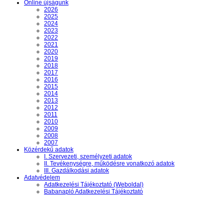
Online újságunk
2026
2025
2024
2023
2022
2021
2020
2019
2018
2017
2016
2015
2014
2013
2012
2011
2010
2009
2008
2007
Közérdekű adatok
I. Szervezeti, személyzeti adatok
II. Tevékenységre, működésre vonatkozó adatok
III. Gazdálkodási adatok
Adatvédelem
Adatkezelési Tájékoztató (Weboldal)
Babanapló Adatkezelési Tájékoztató