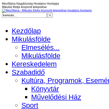
Mezőfalva Nagyközség Hivatalos Honlapja
Mikulás földje központi települése
Kezdőlap
Mikulásfölde
Elmesélés...
Mikulásfölde
Kereskedelem
Szabadidő
Kultúra, Programok, Esemé
Könyvtár
Művelődési Ház
Sport