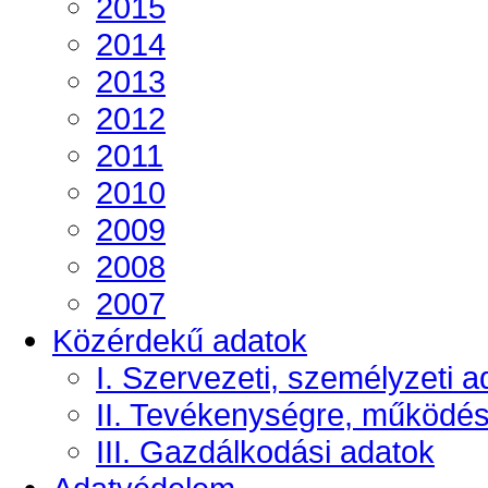
2015
2014
2013
2012
2011
2010
2009
2008
2007
Közérdekű adatok
I. Szervezeti, személyzeti a
II. Tevékenységre, működé
III. Gazdálkodási adatok