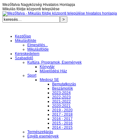
Mezőfalva Nagyközség Hivatalos Honlapja
Mikulás földje központi települése
Kezdőlap
Mikulásfölde
Elmesélés...
Mikulásfölde
Kereskedelem
Szabadidő
Kultúra, Programok, Események
Könyvtár
Művelődési Ház
Sport
Medosz SE
Bemutatkozás
Beszámolók
2023-2024
2022-2023
2021-2022
2020-2021
2019 - 2020
2017 - 2018
2016 - 2017
2015 - 2016
2014 - 2015
Természetjárás
Egyéb események