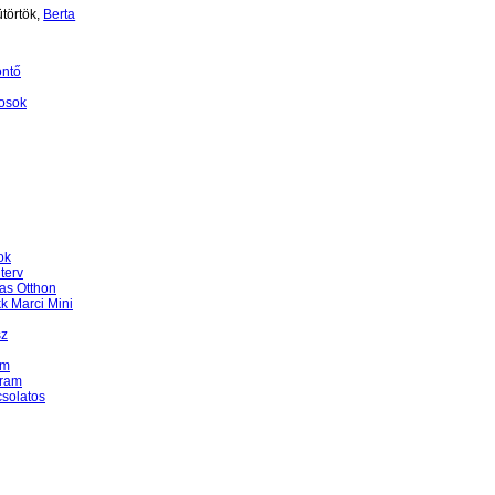
törtök,
Berta
öntő
osok
ok
terv
as Otthon
k Marci Mini
sz
am
gram
csolatos