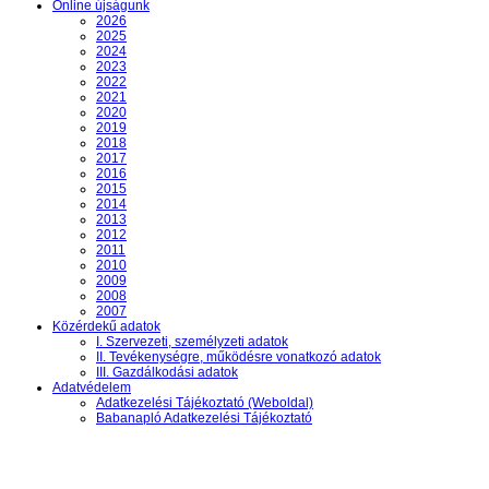
Online újságunk
2026
2025
2024
2023
2022
2021
2020
2019
2018
2017
2016
2015
2014
2013
2012
2011
2010
2009
2008
2007
Közérdekű adatok
I. Szervezeti, személyzeti adatok
II. Tevékenységre, működésre vonatkozó adatok
III. Gazdálkodási adatok
Adatvédelem
Adatkezelési Tájékoztató (Weboldal)
Babanapló Adatkezelési Tájékoztató