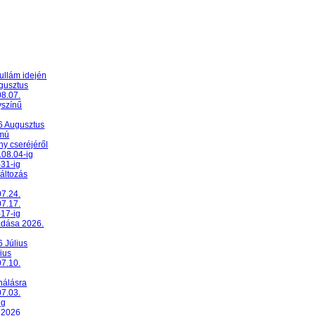
ullám idején
ugusztus
08.07.
yszínű
26 Augusztus
umú
y cseréjéről
.08.04-ig
-31-ig
változás
07.24.
07.17.
-17-ig
adása 2026.
6 Július
ius
07.10.
nálásra
07.03.
ig
 2026