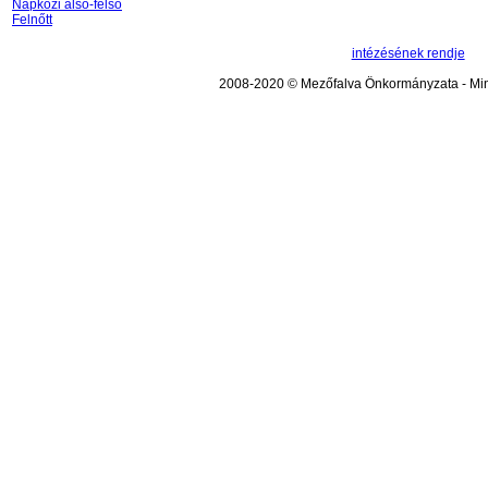
Napközi alsó-felső
Felnőtt
intézésének rendje
2008-2020 © Mezőfalva Önkormányzata - Mind