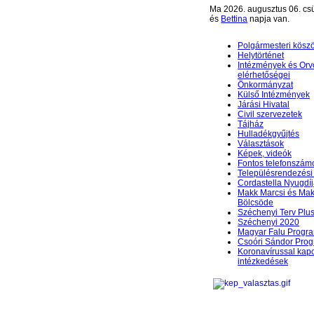
Ma 2026. augusztus 06. csü
és
Bettina
napja van.
Polgármesteri kösz
Helytörténet
Intézmények és Orv
elérhetőségei
Önkormányzat
Külső Intézmények
Járási Hivatal
Civil szervezetek
Tájház
Hulladékgyűjtés
Választások
Képek, videók
Fontos telefonszám
Településrendezési 
Cordastella Nyugdíj
Makk Marcsi és Mak
Bölcsöde
Széchenyi Terv Plu
Széchenyi 2020
Magyar Falu Progr
Csoóri Sándor Pro
Koronavírussal kap
intézkedések