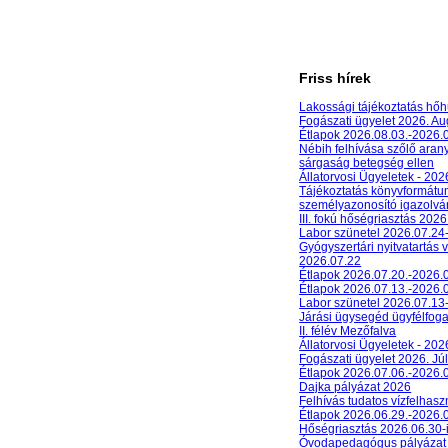
Friss hírek
Lakossági tájékoztatás hőh
Fogászati ügyelet 2026. A
Étlapok 2026.08.03.-2026.
Nébih felhívása szőlő aran
sárgaság betegség ellen
Állatorvosi Ügyeletek - 20
Tájékoztatás könyvformát
személyazonosító igazolván
III. fokú hőségriasztás 2026
Labor szünetel 2026.07.24
Gyógyszertári nyitvatartás 
2026.07.22
Étlapok 2026.07.20.-2026.
Étlapok 2026.07.13.-2026.
Labor szünetel 2026.07.13
Járási ügysegéd ügyfélfog
II. félév Mezőfalva
Állatorvosi Ügyeletek - 202
Fogászati ügyelet 2026. Júl
Étlapok 2026.07.06.-2026.
Dajka pályázat 2026
Felhívás tudatos vízfelhasz
Étlapok 2026.06.29.-2026.
Hőségriasztás 2026.06.30-
Óvodapedagógus pályázat