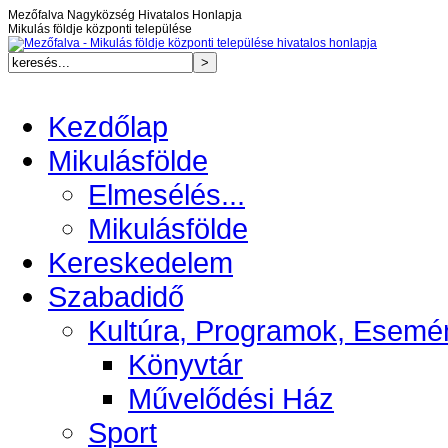
Mezőfalva Nagyközség Hivatalos Honlapja
Mikulás földje központi települése
Kezdőlap
Mikulásfölde
Elmesélés...
Mikulásfölde
Kereskedelem
Szabadidő
Kultúra, Programok, Esemé
Könyvtár
Művelődési Ház
Sport