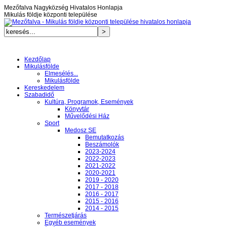
Mezőfalva Nagyközség Hivatalos Honlapja
Mikulás földje központi települése
Kezdőlap
Mikulásfölde
Elmesélés...
Mikulásfölde
Kereskedelem
Szabadidő
Kultúra, Programok, Események
Könyvtár
Művelődési Ház
Sport
Medosz SE
Bemutatkozás
Beszámolók
2023-2024
2022-2023
2021-2022
2020-2021
2019 - 2020
2017 - 2018
2016 - 2017
2015 - 2016
2014 - 2015
Természetjárás
Egyéb események