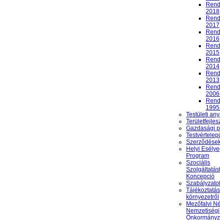
Rend
2018
Rend
2017
Rend
2016
Rend
2015
Rend
2014
Rend
2013
Rend
2006
Rend
1995
Testületi an
Területfejles
Gazdasági 
Testvértelep
Szerződése
Helyi Esély
Program
Szociális
Szolgáltatás
Koncepció
Szabályzato
Tájékoztatás
környezetről
Mezőfalvi N
Nemzetiségi
Önkormányz