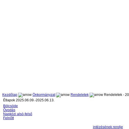
Kezdőlap
Önkormányzat
Rendeletek
Rendeletek - 2
Étlapok 2025.06.09.-2025.06.13.
Bölcsöde
Óvodás
Napközi alsó-felső
Felnőtt
intézésének rendje