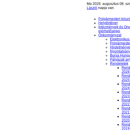
Ma 2026. augusztus 08. sz
László
napja van.
Polgármesteri kösz
Helytörténet
Intézmények és Orv
elérhetőségei
Önkormányzat
Elektronikus
Polgármester
Hirdetmény
Nyomtatván
Bursa Hunga
Pályázati a
Rendeletek
Rend
2026
Rend
2025
Rend
2024
Rend
2023
Rend
2022
Rend
2021
Rend
2020
Rend
2019