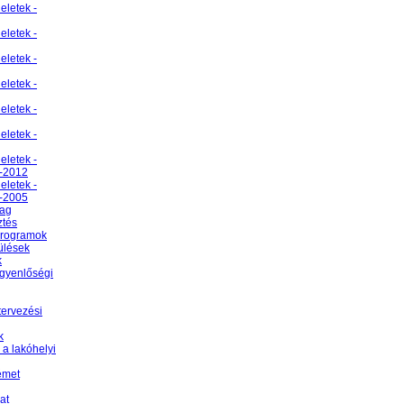
eletek -
eletek -
eletek -
eletek -
eletek -
eletek -
eletek -
-2012
eletek -
-2005
yag
ztés
programok
ülések
k
egyenlőségi
tervezési
k
 a lakóhelyi
émet
at