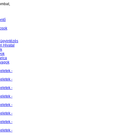
ombat,
öntő
osok
 ügyintézés
i Hivatal
ek
yok
rica
nyagok
eletek -
eletek -
eletek -
eletek -
eletek -
eletek -
eletek -
eletek -