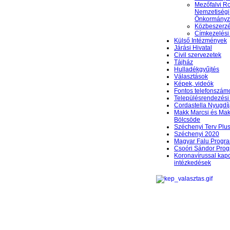
Mezőfalvi 
Nemzetiségi
Önkormányz
Közbeszerzés
Címkezelési
Külső Intézmények
Járási Hivatal
Civil szervezetek
Tájház
Hulladékgyűjtés
Választások
Képek, videók
Fontos telefonszám
Településrendezési 
Cordastella Nyugdíj
Makk Marcsi és Mak
Bölcsöde
Széchenyi Terv Plu
Széchenyi 2020
Magyar Falu Progr
Csoóri Sándor Pro
Koronavírussal kap
intézkedések