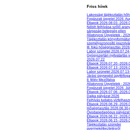
Friss hírek
Lakossági tájékoztatás hőh
Fogászati ügyelet 2026. A
Étlapok 2026.08.03.-2026.
Nébih felhívása szőlő aran
sárgaság betegség ellen
Állatorvosi Ügyeletek - 20
Tájékoztatás könyvformát
személyazonosító igazolván
III. fokú hőségriasztás 2026
Labor szünetel 2026.07.24
Gyógyszertári nyitvatartás 
2026.07.22
Étlapok 2026.07.20.-2026.
Étlapok 2026.07.13.-2026.
Labor szünetel 2026.07.13
Járási ügysegéd ügyfélfog
II. félév Mezőfalva
Állatorvosi Ügyeletek - 202
Fogászati ügyelet 2026. Júl
Étlapok 2026.07.06.-2026.
Dajka pályázat 2026
Felhívás tudatos vízfelhasz
Étlapok 2026.06.29.-2026.
Hőségriasztás 2026.06.30-
Óvodapedagógus pályázat
Étlapok 2026.06.22.-2026.
Étlapok 2026.06.15.-2026.
Tájékoztatás szünidei
gyermekétkeztetésről