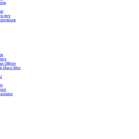
Roma
at
i terv
 döntések
ok
terv
as Otthon
k Marci Mini
sz
am
gram
csolatos