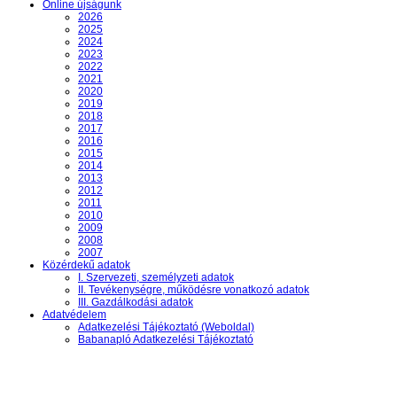
Online újságunk
2026
2025
2024
2023
2022
2021
2020
2019
2018
2017
2016
2015
2014
2013
2012
2011
2010
2009
2008
2007
Közérdekű adatok
I. Szervezeti, személyzeti adatok
II. Tevékenységre, működésre vonatkozó adatok
III. Gazdálkodási adatok
Adatvédelem
Adatkezelési Tájékoztató (Weboldal)
Babanapló Adatkezelési Tájékoztató