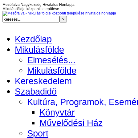
Mezőfalva Nagyközség Hivatalos Honlapja
Mikulás földje központi települése
Kezdőlap
Mikulásfölde
Elmesélés...
Mikulásfölde
Kereskedelem
Szabadidő
Kultúra, Programok, Esemé
Könyvtár
Művelődési Ház
Sport