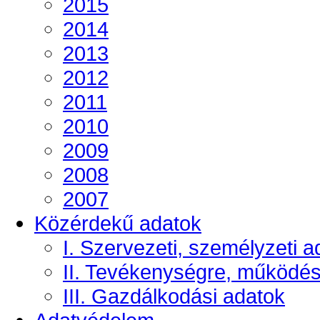
2015
2014
2013
2012
2011
2010
2009
2008
2007
Közérdekű adatok
I. Szervezeti, személyzeti a
II. Tevékenységre, működé
III. Gazdálkodási adatok