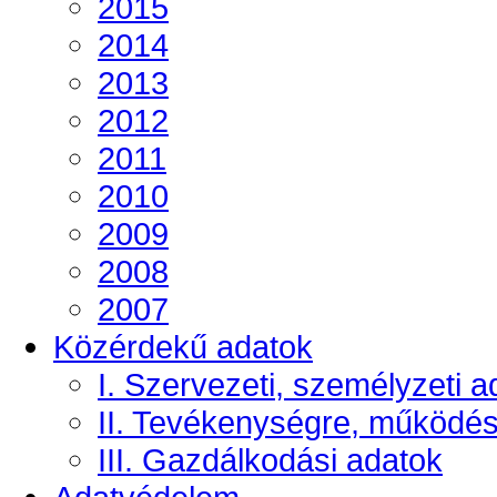
2015
2014
2013
2012
2011
2010
2009
2008
2007
Közérdekű adatok
I. Szervezeti, személyzeti a
II. Tevékenységre, működé
III. Gazdálkodási adatok