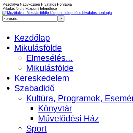
Mezőfalva Nagyközség Hivatalos Honlapja
Mikulás földje központi települése
Kezdőlap
Mikulásfölde
Elmesélés...
Mikulásfölde
Kereskedelem
Szabadidő
Kultúra, Programok, Esemé
Könyvtár
Művelődési Ház
Sport