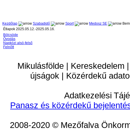
Kezdőlap
Szabadidő
Sport
Medosz SE
Bemu
Étlapok 2025.05.12.-2025.05.16.
Bölcsöde
Óvodás
Napközi alsó-felső
Felnőtt
Mikulásfölde | Kereskedelem |
újságok | Közérdekű adato
Adatkezelési Tájé
Panasz és közérdekű bejelentés
2008-2020 © Mezőfalva Önkorm