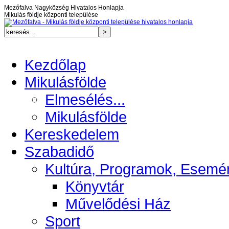
Mezőfalva Nagyközség Hivatalos Honlapja
Mikulás földje központi települése
Kezdőlap
Mikulásfölde
Elmesélés...
Mikulásfölde
Kereskedelem
Szabadidő
Kultúra, Programok, Esemé
Könyvtár
Művelődési Ház
Sport