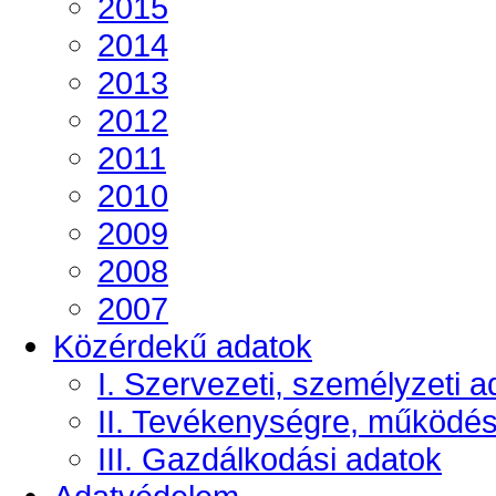
2015
2014
2013
2012
2011
2010
2009
2008
2007
Közérdekű adatok
I. Szervezeti, személyzeti a
II. Tevékenységre, működé
III. Gazdálkodási adatok