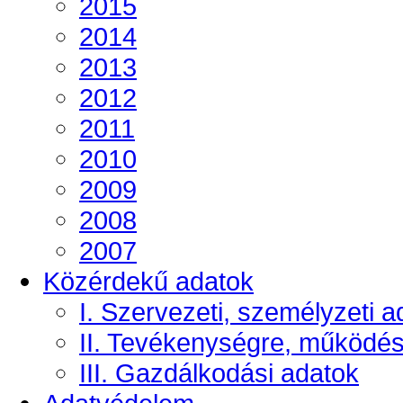
2015
2014
2013
2012
2011
2010
2009
2008
2007
Közérdekű adatok
I. Szervezeti, személyzeti a
II. Tevékenységre, működé
III. Gazdálkodási adatok