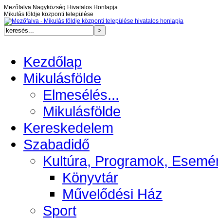
Mezőfalva Nagyközség Hivatalos Honlapja
Mikulás földje központi települése
Kezdőlap
Mikulásfölde
Elmesélés...
Mikulásfölde
Kereskedelem
Szabadidő
Kultúra, Programok, Esemé
Könyvtár
Művelődési Ház
Sport