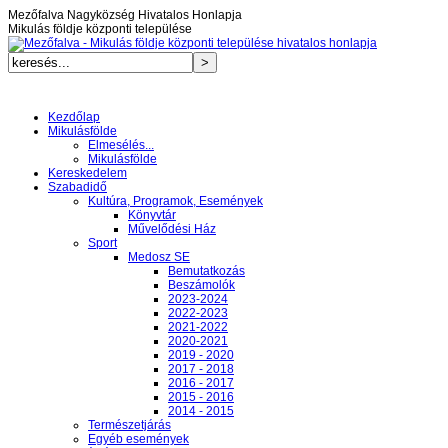
Mezőfalva Nagyközség Hivatalos Honlapja
Mikulás földje központi települése
Kezdőlap
Mikulásfölde
Elmesélés...
Mikulásfölde
Kereskedelem
Szabadidő
Kultúra, Programok, Események
Könyvtár
Művelődési Ház
Sport
Medosz SE
Bemutatkozás
Beszámolók
2023-2024
2022-2023
2021-2022
2020-2021
2019 - 2020
2017 - 2018
2016 - 2017
2015 - 2016
2014 - 2015
Természetjárás
Egyéb események