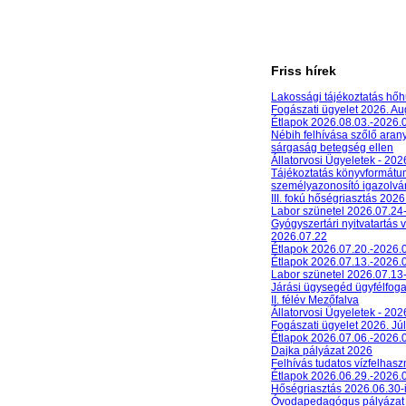
Friss hírek
Lakossági tájékoztatás hőh
Fogászati ügyelet 2026. A
Étlapok 2026.08.03.-2026.
Nébih felhívása szőlő aran
sárgaság betegség ellen
Állatorvosi Ügyeletek - 20
Tájékoztatás könyvformát
személyazonosító igazolván
III. fokú hőségriasztás 2026
Labor szünetel 2026.07.24
Gyógyszertári nyitvatartás 
2026.07.22
Étlapok 2026.07.20.-2026.
Étlapok 2026.07.13.-2026.
Labor szünetel 2026.07.13
Járási ügysegéd ügyfélfog
II. félév Mezőfalva
Állatorvosi Ügyeletek - 202
Fogászati ügyelet 2026. Júl
Étlapok 2026.07.06.-2026.
Dajka pályázat 2026
Felhívás tudatos vízfelhasz
Étlapok 2026.06.29.-2026.
Hőségriasztás 2026.06.30-
Óvodapedagógus pályázat