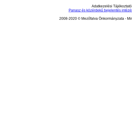
Adatkezelési Tájékoztató
Panasz és közérdekű bejelentés intézé
2008-2020 © Mezőfalva Önkormányzata - Mind