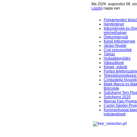
Ma 2026. augusztus 08. sz
László
napja van.
Polgármesteri kösz
Helytörténet
Intézmények és Orv
elérhetőségei
Önkormányzat
Külső Intézmények
Járási Hivatal
Civil szervezetek
Tájház
Hulladékgyűjtés
Választások
Képek, videók
Fontos telefonszám
Településrendezési 
Cordastella Nyugdíj
Makk Marcsi és Mak
Bölcsöde
Széchenyi Terv Plu
Széchenyi 2020
Magyar Falu Progr
Csoóri Sándor Pro
Koronavírussal kap
intézkedések