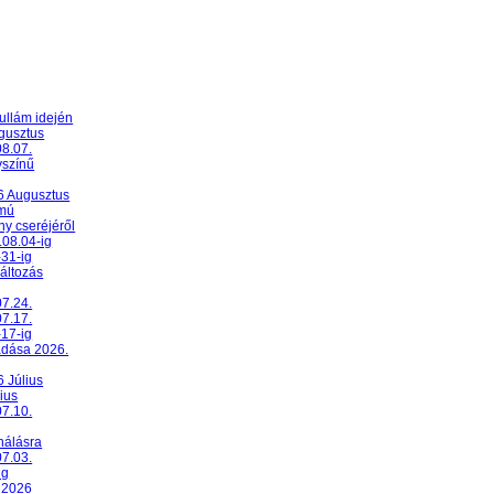
ullám idején
ugusztus
08.07.
yszínű
26 Augusztus
umú
y cseréjéről
.08.04-ig
-31-ig
változás
07.24.
07.17.
-17-ig
adása 2026.
6 Július
ius
07.10.
nálásra
07.03.
ig
 2026