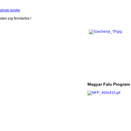
sének rendje
en jog fenntartva !
Magyar Falu Program