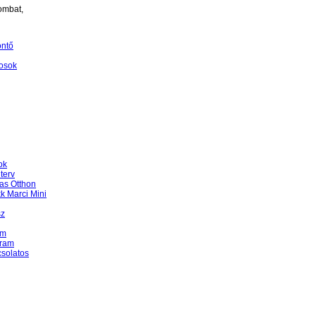
ombat,
öntő
osok
ok
terv
as Otthon
k Marci Mini
sz
am
gram
csolatos