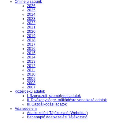
Online újságunk
2026
2025
2024
2023
2022
2021
2020
2019
2018
2017
2016
2015
2014
2013
2012
2011
2010
2009
2008
2007
Közérdekű adatok
I. Szervezeti, személyzeti adatok
II. Tevékenységre, működésre vonatkozó adatok
III. Gazdálkodási adatok
Adatvédelem
Adatkezelési Tájékoztató (Weboldal)
Babanapló Adatkezelési Tájékoztató