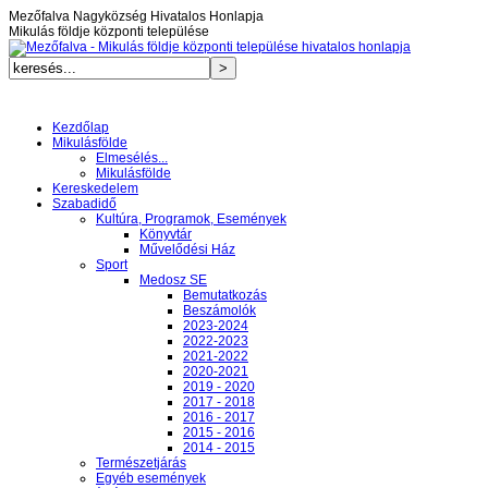
Mezőfalva Nagyközség Hivatalos Honlapja
Mikulás földje központi települése
Kezdőlap
Mikulásfölde
Elmesélés...
Mikulásfölde
Kereskedelem
Szabadidő
Kultúra, Programok, Események
Könyvtár
Művelődési Ház
Sport
Medosz SE
Bemutatkozás
Beszámolók
2023-2024
2022-2023
2021-2022
2020-2021
2019 - 2020
2017 - 2018
2016 - 2017
2015 - 2016
2014 - 2015
Természetjárás
Egyéb események