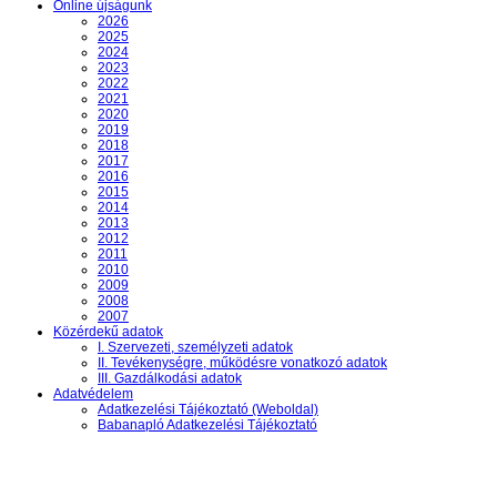
Online újságunk
2026
2025
2024
2023
2022
2021
2020
2019
2018
2017
2016
2015
2014
2013
2012
2011
2010
2009
2008
2007
Közérdekű adatok
I. Szervezeti, személyzeti adatok
II. Tevékenységre, működésre vonatkozó adatok
III. Gazdálkodási adatok
Adatvédelem
Adatkezelési Tájékoztató (Weboldal)
Babanapló Adatkezelési Tájékoztató