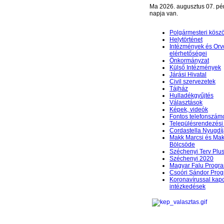
Ma 2026. augusztus 07. pé
napja van.
Polgármesteri kösz
Helytörténet
Intézmények és Orv
elérhetőségei
Önkormányzat
Külső Intézmények
Járási Hivatal
Civil szervezetek
Tájház
Hulladékgyűjtés
Választások
Képek, videók
Fontos telefonszám
Településrendezési 
Cordastella Nyugdíj
Makk Marcsi és Mak
Bölcsöde
Széchenyi Terv Plu
Széchenyi 2020
Magyar Falu Progr
Csoóri Sándor Pro
Koronavírussal kap
intézkedések