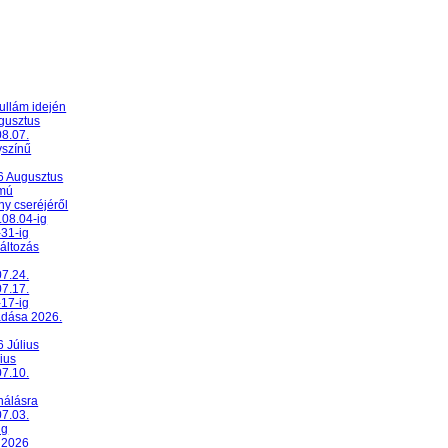
ullám idején
ugusztus
08.07.
yszínű
26 Augusztus
umú
y cseréjéről
.08.04-ig
-31-ig
változás
07.24.
07.17.
-17-ig
adása 2026.
6 Július
ius
07.10.
nálásra
07.03.
ig
 2026