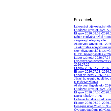
Friss hírek
Lakossági tájékoztatás hőh
Fogászati ügyelet 2026. A
Étlapok 2026.08.03.-2026.
Nébih felhívása szőlő aran
sárgaság betegség ellen
Állatorvosi Ügyeletek - 20
Tájékoztatás könyvformát
személyazonosító igazolván
III. fokú hőségriasztás 2026
Labor szünetel 2026.07.24
Gyógyszertári nyitvatartás 
2026.07.22
Étlapok 2026.07.20.-2026.
Étlapok 2026.07.13.-2026.
Labor szünetel 2026.07.13
Járási ügysegéd ügyfélfog
II. félév Mezőfalva
Állatorvosi Ügyeletek - 202
Fogászati ügyelet 2026. Júl
Étlapok 2026.07.06.-2026.
Dajka pályázat 2026
Felhívás tudatos vízfelhasz
Étlapok 2026.06.29.-2026.
Hőségriasztás 2026.06.30-
Óvodapedagógus pályázat