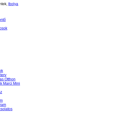
ntek,
Ibolya
öntő
osok
ok
terv
as Otthon
k Marci Mini
sz
am
gram
csolatos