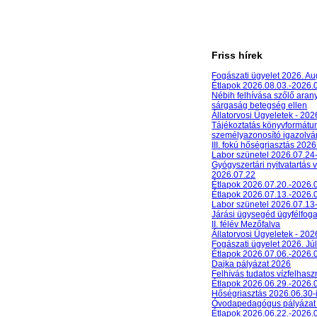
Friss hírek
Fogászati ügyelet 2026. A
Étlapok 2026.08.03.-2026.
Nébih felhívása szőlő aran
sárgaság betegség ellen
Állatorvosi Ügyeletek - 20
Tájékoztatás könyvformát
személyazonosító igazolván
III. fokú hőségriasztás 2026
Labor szünetel 2026.07.24
Gyógyszertári nyitvatartás 
2026.07.22
Étlapok 2026.07.20.-2026.
Étlapok 2026.07.13.-2026.
Labor szünetel 2026.07.13
Járási ügysegéd ügyfélfog
II. félév Mezőfalva
Állatorvosi Ügyeletek - 202
Fogászati ügyelet 2026. Júl
Étlapok 2026.07.06.-2026.
Dajka pályázat 2026
Felhívás tudatos vízfelhasz
Étlapok 2026.06.29.-2026.
Hőségriasztás 2026.06.30-
Óvodapedagógus pályázat
Étlapok 2026.06.22.-2026.