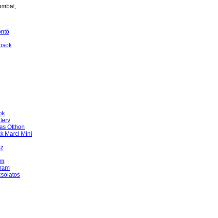
ombat,
öntő
osok
ok
terv
as Otthon
k Marci Mini
sz
am
gram
csolatos