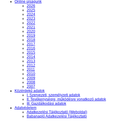
Online újságunk
2026
2025
2024
2023
2022
2021
2020
2019
2018
2017
2016
2015
2014
2013
2012
2011
2010
2009
2008
2007
Közérdekű adatok
I. Szervezeti, személyzeti adatok
II. Tevékenységre, működésre vonatkozó adatok
III. Gazdálkodási adatok
Adatvédelem
Adatkezelési Tájékoztató (Weboldal)
Babanapló Adatkezelési Tájékoztató