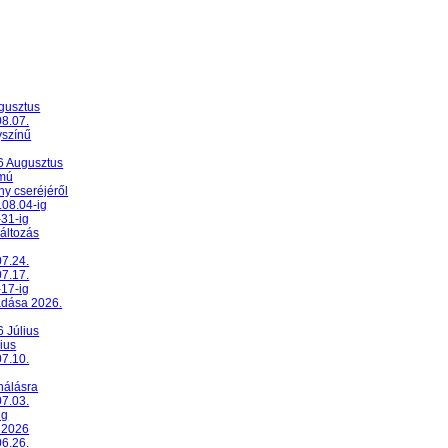
ugusztus
08.07.
yszínű
26 Augusztus
umú
y cseréjéről
.08.04-ig
-31-ig
változás
07.24.
07.17.
-17-ig
adása 2026.
6 Július
ius
07.10.
nálásra
07.03.
ig
 2026
06.26.