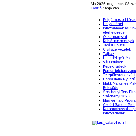
Ma 2026. augusztus 08. sz
László
napja van.
Polgármesteri kösz
Helytörténet
Intézmények és Orv
elérhetőségei
Önkormányzat
Külső Intézmények
Járási Hivatal
Civil szervezetek
Tájház
Hulladékgyűjtés
Választások
Képek, videók
Fontos telefonszám
Településrendezési 
Cordastella Nyugdíj
Makk Marcsi és Mak
Bölcsöde
Széchenyi Terv Plu
Széchenyi 2020
Magyar Falu Progr
Csoóri Sándor Pro
Koronavírussal kap
intézkedések