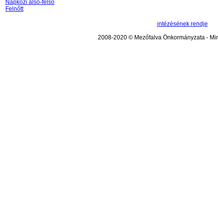
Napközi alsó-felső
Felnőtt
intézésének rendje
2008-2020 © Mezőfalva Önkormányzata - Mind