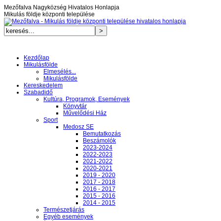
Mezőfalva Nagyközség Hivatalos Honlapja
Mikulás földje központi települése
Kezdőlap
Mikulásfölde
Elmesélés...
Mikulásfölde
Kereskedelem
Szabadidő
Kultúra, Programok, Események
Könyvtár
Művelődési Ház
Sport
Medosz SE
Bemutatkozás
Beszámolók
2023-2024
2022-2023
2021-2022
2020-2021
2019 - 2020
2017 - 2018
2016 - 2017
2015 - 2016
2014 - 2015
Természetjárás
Egyéb események