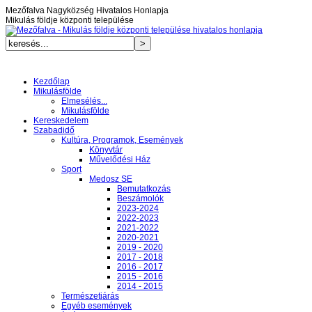
Mezőfalva Nagyközség Hivatalos Honlapja
Mikulás földje központi települése
Kezdőlap
Mikulásfölde
Elmesélés...
Mikulásfölde
Kereskedelem
Szabadidő
Kultúra, Programok, Események
Könyvtár
Művelődési Ház
Sport
Medosz SE
Bemutatkozás
Beszámolók
2023-2024
2022-2023
2021-2022
2020-2021
2019 - 2020
2017 - 2018
2016 - 2017
2015 - 2016
2014 - 2015
Természetjárás
Egyéb események