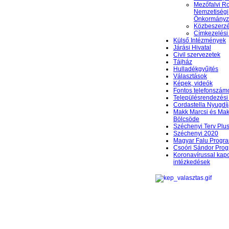
Mezőfalvi 
Nemzetiségi
Önkormányz
Közbeszerzés
Címkezelési
Külső Intézmények
Járási Hivatal
Civil szervezetek
Tájház
Hulladékgyűjtés
Választások
Képek, videók
Fontos telefonszám
Településrendezési 
Cordastella Nyugdíj
Makk Marcsi és Mak
Bölcsöde
Széchenyi Terv Plu
Széchenyi 2020
Magyar Falu Progr
Csoóri Sándor Pro
Koronavírussal kap
intézkedések