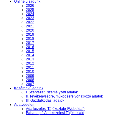
Online újságunk
2026
2025
2024
2023
2022
2021
2020
2019
2018
2017
2016
2015
2014
2013
2012
2011
2010
2009
2008
2007
Közérdekű adatok
I. Szervezeti, személyzeti adatok
II. Tevékenységre, működésre vonatkozó adatok
III. Gazdálkodási adatok
Adatvédelem
Adatkezelési Tájékoztató (Weboldal)
Babanapló Adatkezelési Tájékoztató