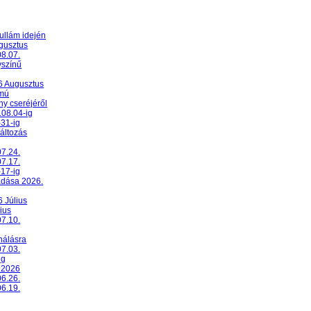
ullám idején
ugusztus
08.07.
yszínű
26 Augusztus
umú
y cseréjéről
.08.04-ig
-31-ig
változás
07.24.
07.17.
-17-ig
adása 2026.
6 Július
ius
07.10.
nálásra
07.03.
ig
 2026
06.26.
06.19.