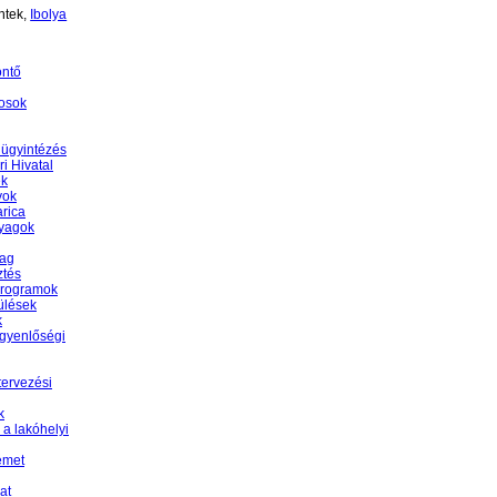
ntek,
Ibolya
öntő
osok
 ügyintézés
i Hivatal
ek
yok
rica
nyagok
yag
ztés
programok
ülések
k
egyenlőségi
tervezési
k
 a lakóhelyi
émet
at