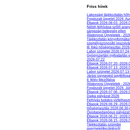
Friss hírek
Lakossági tájékoztatás hőh
Fogászati ügyelet 2026. A
Étlapok 2026.08.03.-2026.
Nébih felhívása szőlő aran
sárgaság betegség ellen
Állatorvosi Ügyeletek - 20
Tájékoztatás könyvformát
személyazonosító igazolván
III. fokú hőségriasztás 2026
Labor szünetel 2026.07.24
Gyógyszertári nyitvatartás 
2026.07.22
Étlapok 2026.07.20.-2026.
Étlapok 2026.07.13.-2026.
Labor szünetel 2026.07.13
Járási ügysegéd ügyfélfog
II. félév Mezőfalva
Állatorvosi Ügyeletek - 202
Fogászati ügyelet 2026. Júl
Étlapok 2026.07.06.-2026.
Dajka pályázat 2026
Felhívás tudatos vízfelhasz
Étlapok 2026.06.29.-2026.
Hőségriasztás 2026.06.30-
Óvodapedagógus pályázat
Étlapok 2026.06.22.-2026.
Étlapok 2026.06.15.-2026.
Tájékoztatás szünidei
gyermekétkeztetésről