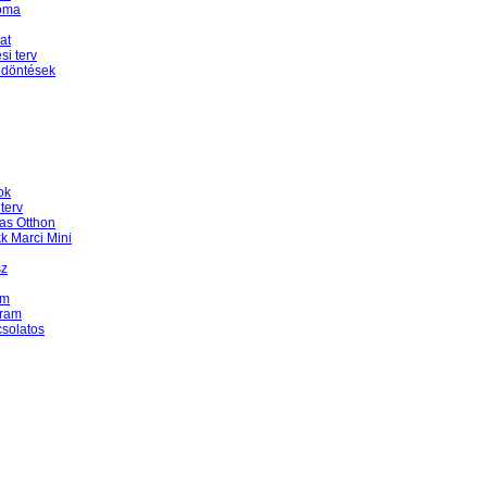
Roma
at
i terv
 döntések
ok
terv
as Otthon
k Marci Mini
sz
am
gram
csolatos