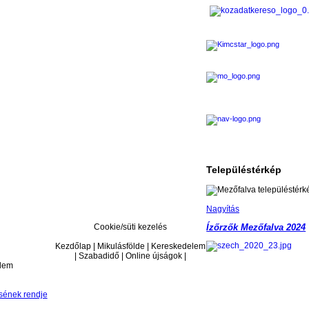
Településtérkép
Nagyítás
Cookie/süti kezelés
Ízőrzők Mezőfalva 2024
Kezdőlap | Mikulásfölde | Kereskedelem
| Szabadidő | Online újságok |
elem
sének rendje