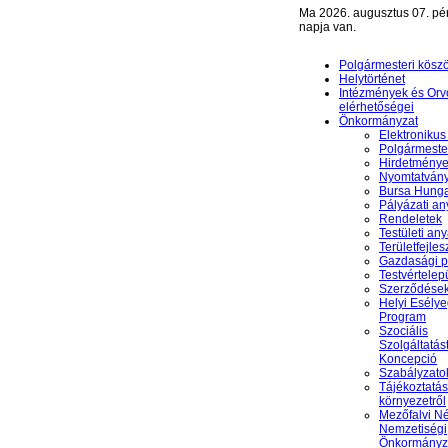
Ma 2026. augusztus 07. pé
napja van.
Polgármesteri kösz
Helytörténet
Intézmények és Orv
elérhetőségei
Önkormányzat
Elektronikus
Polgármester
Hirdetmény
Nyomtatván
Bursa Hunga
Pályázati a
Rendeletek
Testületi an
Területfejles
Gazdasági 
Testvértelep
Szerződése
Helyi Esély
Program
Szociális
Szolgáltatás
Koncepció
Szabályzato
Tájékoztatás
környezetről
Mezőfalvi N
Nemzetiségi
Önkormányz