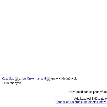
Kezdőlap
Önkormányzat
Hirdetmények
Hirdetmények
Közérdekű adatok | Adatvéd
Adatkezelési Tájékoztató
Panasz és közérdekű bejelentés intézé