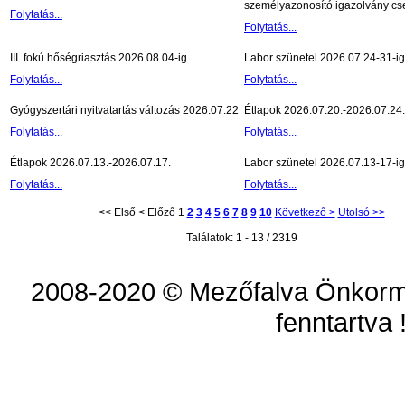
személyazonosító igazolvány cse
Folytatás...
Folytatás...
III. fokú hőségriasztás 2026.08.04-ig
Labor szünetel 2026.07.24-31-ig
Folytatás...
Folytatás...
Gyógyszertári nyitvatartás változás 2026.07.22
Étlapok 2026.07.20.-2026.07.24.
Folytatás...
Folytatás...
Étlapok 2026.07.13.-2026.07.17.
Labor szünetel 2026.07.13-17-ig
Folytatás...
Folytatás...
<< Első
< Előző
1
2
3
4
5
6
7
8
9
10
Következő >
Utolsó >>
Találatok: 1 - 13 / 2319
2008-2020 © Mezőfalva Önkorm
fenntartva 