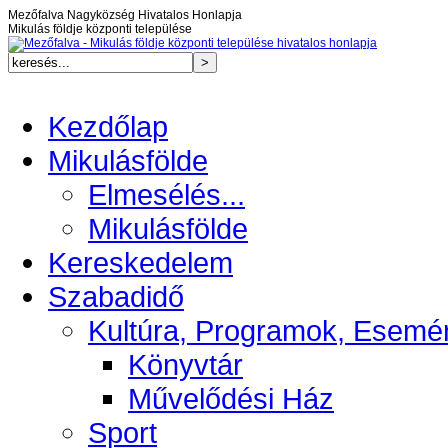
Mezőfalva Nagyközség Hivatalos Honlapja
Mikulás földje központi települése
Kezdőlap
Mikulásfölde
Elmesélés...
Mikulásfölde
Kereskedelem
Szabadidő
Kultúra, Programok, Esemé
Könyvtár
Művelődési Ház
Sport