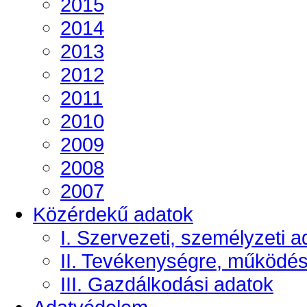
2015
2014
2013
2012
2011
2010
2009
2008
2007
Közérdekű adatok
I. Szervezeti, személyzeti a
II. Tevékenységre, működé
III. Gazdálkodási adatok